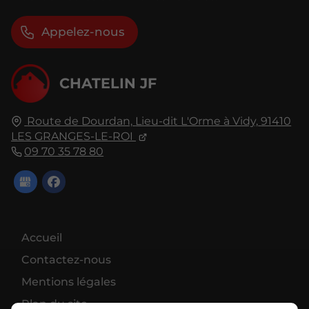
Appelez-nous
CHATELIN JF
Route de Dourdan,
Lieu-dit L'Orme à Vidy,
91410
LES GRANGES-LE-ROI
09 70 35 78 80
Accueil
Contactez-nous
Mentions légales
Plan du site